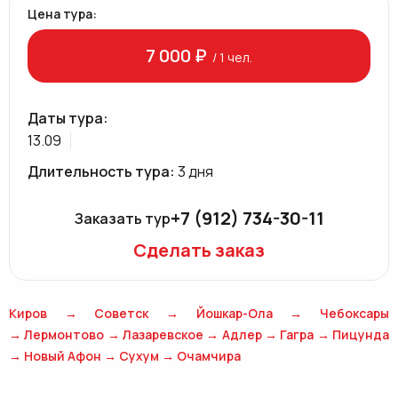
Цена тура:
7 000 ₽
/ 1 чел.
Даты тура:
13.09
Длительность тура:
3 дня
+7 (912) 734-30-11
Заказать тур
Сделать заказ
Киров → Советск → Йошкар-Ола → Чебоксары
→ Лермонтово → Лазаревское → Адлер → Гагра → Пицунда
→ Новый Афон → Сухум → Очамчира