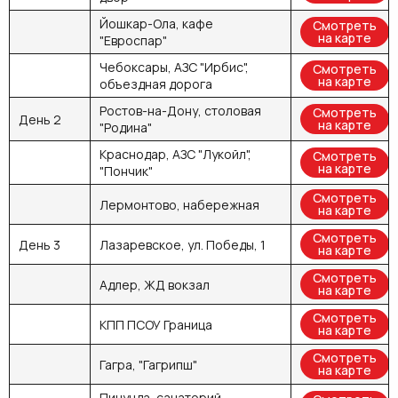
Йошкар-Ола, кафе
Смотреть
на карте
"Евроспар"
Чебоксары, АЗС "Ирбис",
Смотреть
на карте
объездная дорога
Ростов-на-Дону, столовая
Смотреть
День 2
на карте
"Родина"
Краснодар, АЗС "Лукойл",
Смотреть
на карте
"Пончик"
Смотреть
Лермонтово, набережная
на карте
Смотреть
День 3
Лазаревское, ул. Победы, 1
на карте
Смотреть
Адлер, ЖД вокзал
на карте
Смотреть
КПП ПСОУ Граница
на карте
Смотреть
Гагра, "Гагрипш"
на карте
Пицунда, санаторий