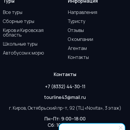
Туры
Информация
проспект,
пр
94
Все туры
Направления
19
Ко
Сборные туры
Туристу
пл
Киров и Кировская
Отзывы
ма
область
"П
О компании
Школьные туры
Агентам
8 - 18
Тур "Вах,
05.45
-
06
Автобусом к морю
августа
прекрасный
Октябрьский
Ок
Контакты
Дагестан!"
проспект,
пр
94
06
Контакты
Ко
пл
+7 (8332) 44-30-11
ма
"П
tourline43@mail.ru
9 - 15
Тур "Краски
06.45
-
07
г. Киров, Октябрьский пр-т, 92 (ТЦ «Novita», 3 этаж)
августа
Севера"
Октябрьский
Ок
проспект,
пр
Пн–Пт: 9:00–18:00
94
Сб: 10:00–16:00
07