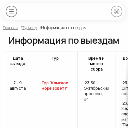
Главная
Туристу
Информация по выездам
Информация по выездам
Дата
Тур
Время и
Вр
выезда
место
сбора
7 - 9
Тур "Камское
23.30
-
23
августа
море зовет!"
Октябрьский
Ок
проспект,
пр
94
23
Ко
пл
ма
"П