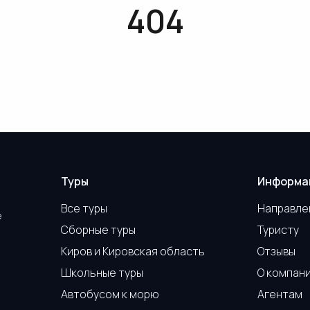
404
Туры
Информа
Все туры
Направле
е
Сборные туры
Туристу
Киров и Кировская область
Отзывы
Школьные туры
О компан
Автобусом к морю
Агентам