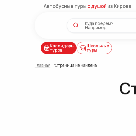
Автобусные туры
с душой
из Кирова
Куда поедем?
Например,
Календарь
Школьные
туров
туры
Главная
Страница не найдена
С