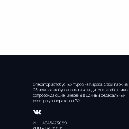
Оператор автобусных туров из Кирова. Свой парк из
25 новых автобусов, опытные водители и заботливы
сопровождающие. Внесены в Единый федеральный
реестр туроператоров РФ.
ИНН 4345473069
КПП 434501001