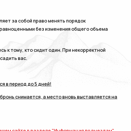
ляет за собой право менять порядок
 равноценными без изменения общего объема
сь к тому, кто сидит один. При некорректной
садить вас.
я в период до 5 дней!
 бронь снимается, а место вновь выставляется на
нашем сайте в разделе
"Информация по выездам"