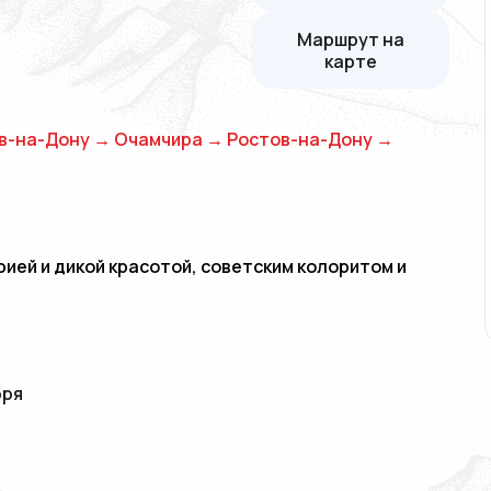
Маршрут на
карте
в-на-Дону → Очамчира → Ростов-на-Дону →
рией и дикой красотой, советским колоритом и
бря