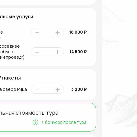
льные услуги
−
+
ое
18 000 ₽
е
 соседнее
−
+
тобусе
14 500 ₽
ий проезд")
/ пакеты
−
+
а озеро Рица
3 200 ₽
льная стоимость тура
+
бонусов после тура