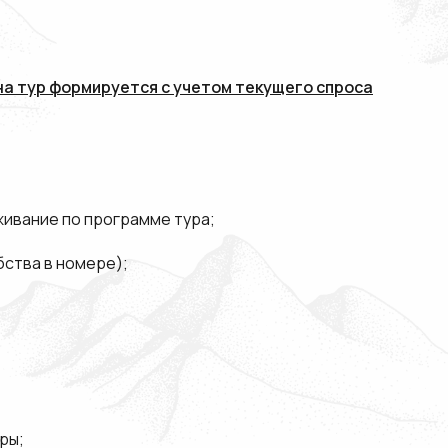
а тур формируется с учетом текущего спроса
ивание по программе тура;
бства в номере);
ры;