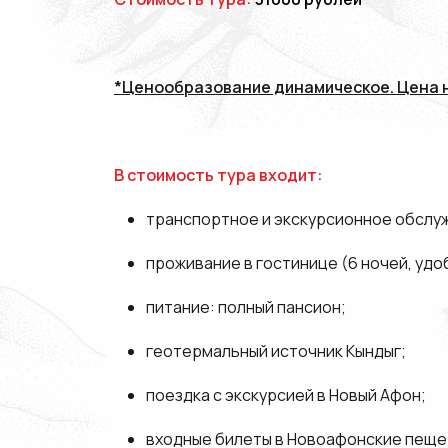
*Ценообразование динамическое. Цена н
В стоимость тура входит:
транспортное и экскурсионное обслуж
проживание в гостинице (6 ночей, удо
питание: полный пансион;
геотермальный источник Кындыг;
поездка с экскурсией в Новый Афон;
входные билеты в Новоафонские пеще