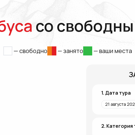
буса
со свободны
— свободно
— занято
— ваши места
З
1. Дата тура
2. Категория