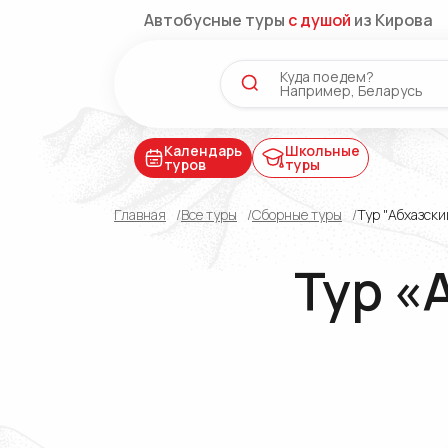
Автобусные туры
с душой
из Кирова
Куда поедем?
Например,
Календарь
Школьные
туров
туры
Главная
Все туры
Сборные туры
Тур "Абхазск
Тур «