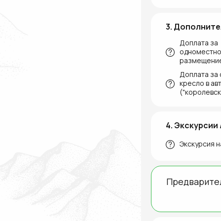
3. Дополните
Доплата за
одноместн
размещени
Доплата за
кресло в ав
("королевск
4. Экскурсии 
Экскурсия н
Предварите