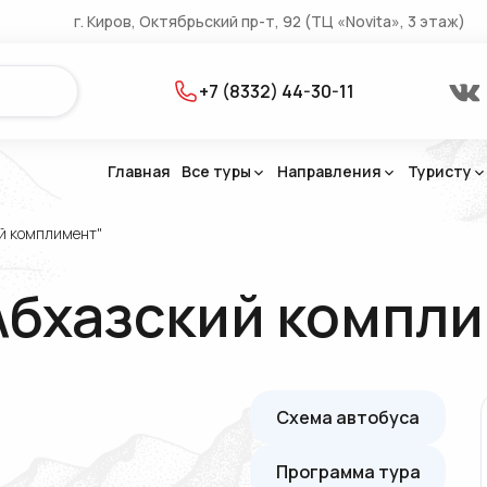
г. Киров, Октябрьский пр-т, 92 (ТЦ «Novita», 3 этаж)
+7 (8332) 44-30-11
Главная
Все туры
Направления
Туристу
ий комплимент"
(22)
Абхазский компл
(21)
(4)
Схема автобуса
Программа тура